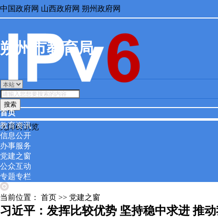
中国政府网
山西政府网
朔州政府网
朔州市教育局
搜索
繁體
首页
教育资讯
无障碍浏览
信息公开
办事服务
党建之窗
公众互动
专题专栏
当前位置：
首页
>>
党建之窗
习近平：发挥比较优势 坚持稳中求进 推