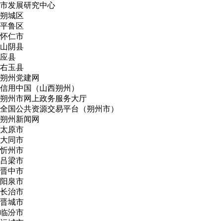
市发展研究中心
朔城区
平鲁区
怀仁市
山阴县
应县
右玉县
朔州党建网
信用中国（山西朔州）
朔州市网上政务服务大厅
全国公共资源交易平台（朔州市）
朔州新闻网
太原市
大同市
忻州市
吕梁市
晋中市
阳泉市
长治市
晋城市
临汾市